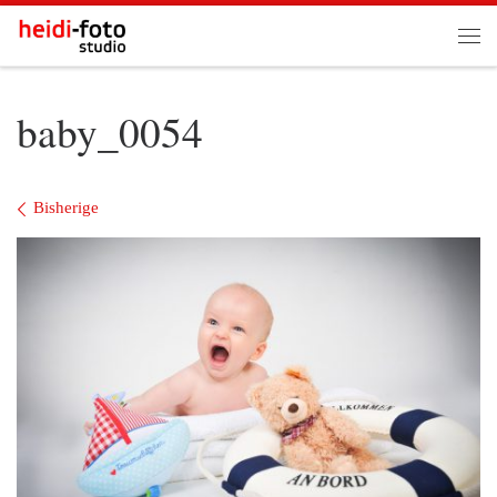
Zum Inhalt springen
Me
baby_0054
Bilder Navigation
Bisherige