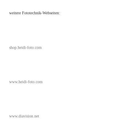
weitere Fototechnik-Webseiten:
shop.heidi-foto.com
www.heidi-foto.com
www.diavision.net