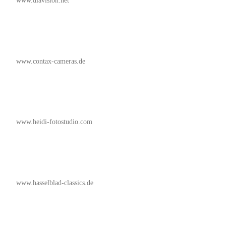
www.diavision.net
www.contax-cameras.de
www.heidi-fotostudio.com
www.hasselblad-classics.de