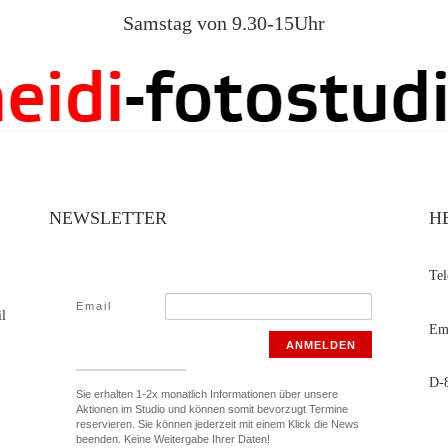
Samstag von 9.30-15Uhr
NEWSLETTER
H
Te
Email
il
Ema
ANMELDEN
D-8
Sie erhalten 1-2x monatlich Informationen über unsere
Aktionen im Studio und können somit bevorzugt Termine
reservieren. Sie können jederzeit mit einem Klick die News
beenden. Keine Weitergabe Ihrer Daten!