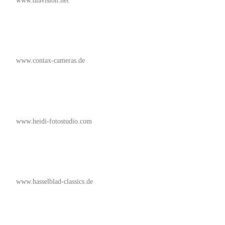
www.diavision.net
www.contax-cameras.de
www.heidi-fotostudio.com
www.hasselblad-classics.de