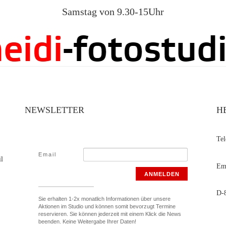
Samstag von 9.30-15Uhr
NEWSLETTER
H
Te
Email
il
Ema
ANMELDEN
D-8
Sie erhalten 1-2x monatlich Informationen über unsere
Aktionen im Studio und können somit bevorzugt Termine
reservieren. Sie können jederzeit mit einem Klick die News
beenden. Keine Weitergabe Ihrer Daten!