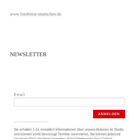
www.fotobörse-muenchen.de
NEWSLETTER
Email
ANMELDEN
Sie erhalten 1-2x monatlich Informationen über unsere Aktionen im Studio
und können somit bevorzugt Termine reservieren. Sie können jederzeit
mit einem Klick die News beenden. Keine Weitergabe Ihrer Daten!