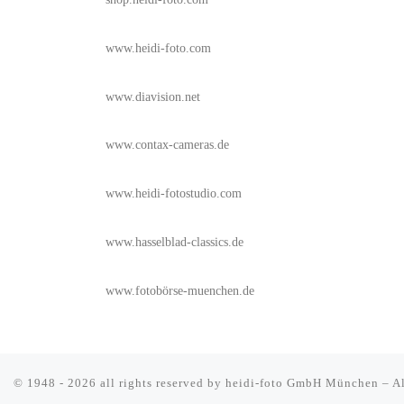
www.heidi-foto.com
www.diavision.net
www.contax-cameras.de
www.heidi-fotostudio.com
www.hasselblad-classics.de
www.fotobörse-muenchen.de
© 1948 - 2026 all rights reserved by
heidi-foto GmbH München
–
A