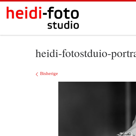
Zum Inhalt springen
heidi-fotostduio-portr
Bilder Navigation
Bisherige