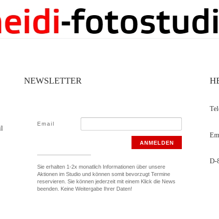
NEWSLETTER
H
Te
Email
il
Ema
ANMELDEN
D-8
Sie erhalten 1-2x monatlich Informationen über unsere
Aktionen im Studio und können somit bevorzugt Termine
reservieren. Sie können jederzeit mit einem Klick die News
beenden. Keine Weitergabe Ihrer Daten!