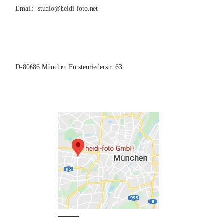
Email: studio@heidi-foto.net
D-80686 München Fürstenriederstr. 63