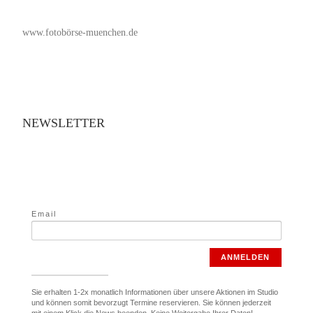
www.fotobörse-muenchen.de
NEWSLETTER
Email
ANMELDEN
Sie erhalten 1-2x monatlich Informationen über unsere Aktionen im Studio
und können somit bevorzugt Termine reservieren. Sie können jederzeit
mit einem Klick die News beenden. Keine Weitergabe Ihrer Daten!