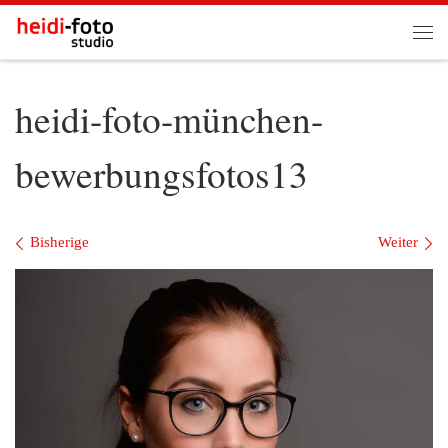
Zum Inhalt springen
Me
heidi-foto-münchen-
bewerbungsfotos13
Bilder Navigation
Bisherige
Weiter