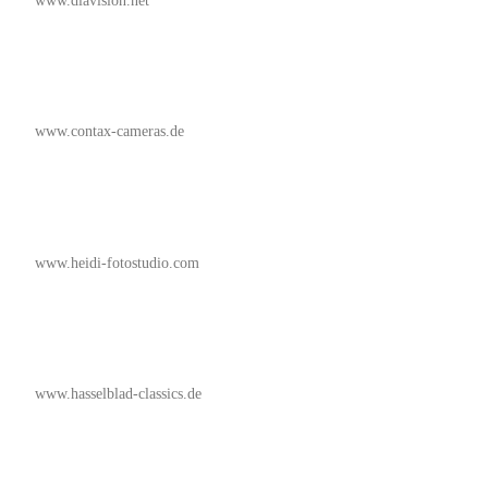
www.diavision.net
www.contax-cameras.de
www.heidi-fotostudio.com
www.hasselblad-classics.de